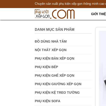
Chuyên sản xuất phụ kiện xếp gọn thông minh cao 
GIỚI THI
DANH MỤC SẢN PHẨM
ĐỒ DÙNG NHÀ TẮM
NỘI THẤT XẾP GỌN
PHỤ KIỆN BÀN XẾP GỌN
PHỤ KIỆN BẾP
PHỤ KIỆN GHẾ XẾP GỌN
PHỤ KIỆN GIƯỜNG XẾP GỌN
PHỤ KIỆN KỆ TREO TƯỜNG
PHỤ KIỆN SOFA