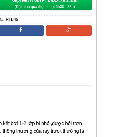
GỌI MUA GẤP: 0932.785.456
(Đặt mua qua điện thoại 6h30 - 23h)
Mã:
RTB45
Danh mục:
PHỤ KIỆN TỦ, RAY TRƯỢT, BẢN LỀ,
TAY NÂNG CÁC LOẠI
 kết bởi 1-2 lớp bi nhỏ ,được bôi trơn
u thông thường của ray trượt thường là