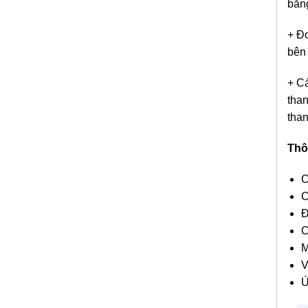
bằng
+ Đơ
bên 
+ Cá
than
than
Thô
C
C
Đ
C
M
V
Ứ