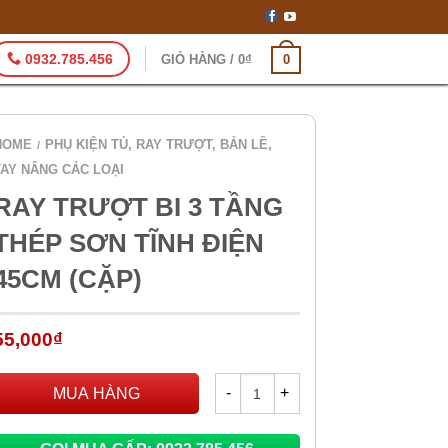
0932.785.456
GIỎ HÀNG
/
0
₫
0
HOME
PHỤ KIỆN TỦ, RAY TRƯỢT, BẢN LỀ,
/
TAY NÂNG CÁC LOẠI
RAY TRƯỢT BI 3 TẦNG
THÉP SƠN TĨNH ĐIỆN
45CM (CẶP)
55,000
₫
MUA HÀNG