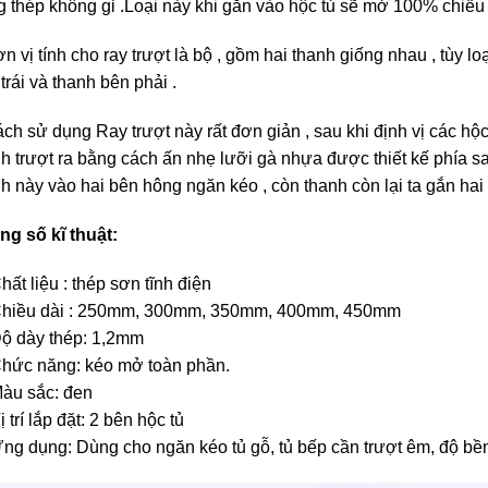
 thép không gỉ .Loại này khi gắn vào hộc tủ sẽ mở 100% chiều 
n vị tính cho ray trượt là bộ , gồm hai thanh giống nhau , tùy lo
trái và thanh bên phải .
ch sử dụng Ray trượt này rất đơn giản , sau khi định vị các hộc 
h trượt ra bằng cách ấn nhẹ lưỡi gà nhựa được thiết kế phía s
h này vào hai bên hông ngăn kéo , còn thanh còn lại ta gắn hai 
ng số kĩ thuật:
hất liệu : thép sơn tĩnh điện
hiều dài : 250mm, 300mm, 350mm, 400mm, 450mm
ộ dày thép: 1,2mm
hức năng: kéo mở toàn phần.
àu sắc: đen
ị trí lắp đặt: 2 bên hộc tủ
ng dụng: Dùng cho ngăn kéo tủ gỗ, tủ bếp cần trượt êm, độ bền