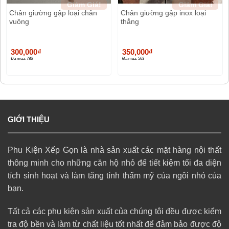
Giảm Giá!
Giảm Giá!
Chân giường gập loại chân
Chân giường gập inox loại
vuông
thẳng
300,000
₫
350,000
₫
Đã mua: 786
Đã mua: 563
GIỚI THIỆU
Phu Kiện Xếp Gọn là nhà sản xuất các mặt hàng nội thất
thông minh cho những căn hộ nhỏ để tiết kiệm tối đa diện
tích sinh hoạt và làm tăng tính thẩm mỹ của ngôi nhỏ của
bạn.
Tất cả các phụ kiện sản xuất của chúng tôi đều được kiểm
tra độ bền và làm từ chất liệu tốt nhất để đảm bảo được độ