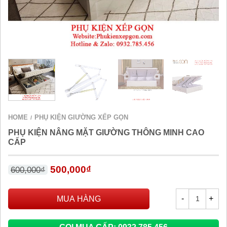
HOME
PHỤ KIỆN GIƯỜNG XẾP GỌN
/
PHỤ KIỆN NÂNG MẶT GIƯỜNG THÔNG MINH CAO
CẤP
500,000
₫
600,000
₫
MUA HÀNG