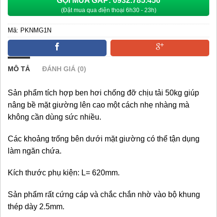
GỌI MUA GẤP: 0932.785.456
(Đặt mua qua điện thoại 6h30 - 23h)
Mã:
PKNMG1N
Danh mục:
PHỤ KIỆN GIƯỜNG XẾP GỌN
MÔ TẢ
ĐÁNH GIÁ (0)
Sản phẩm tích hợp ben hơi chống đỡ chịu tải 50kg giúp
nâng bề mặt giường lên cao một cách nhẹ nhàng mà
không cần dùng sức nhiều.
Các khoảng trống bên dưới mặt giường có thể tận dụng
làm ngăn chứa.
Kích thước phụ kiện: L= 620mm.
Sản phẩm rất cứng cáp và chắc chắn nhờ vào bộ khung
thép dày 2.5mm.