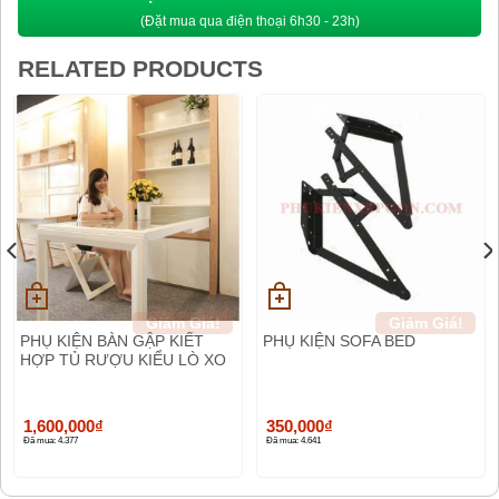
(Đặt mua qua điện thoại 6h30 - 23h)
RELATED PRODUCTS
Giảm Giá!
Giảm Giá!
PHỤ KIỆN BÀN GẬP KIẾT
PHỤ KIỆN SOFA BED
HỢP TỦ RƯỢU KIỂU LÒ XO
1,600,000
₫
350,000
₫
Đã mua: 4.377
Đã mua: 4.641