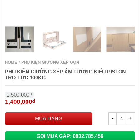
HOME
PHỤ KIỆN GIƯỜNG XẾP GỌN
/
PHỤ KIỆN GIƯỜNG XẾP ÂM TƯỜNG KIỂU PISTON
TRỢ LỰC 100KG
1,500,000
₫
1,400,000
₫
MUA HÀNG
GỌI MUA GẤP: 0932.785.456