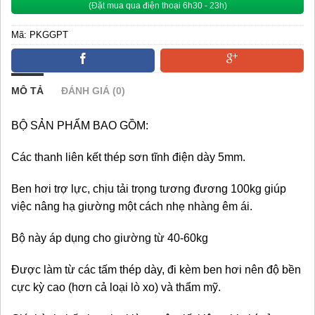
(Đặt mua qua điện thoại 6h30 - 23h)
Mã:
PKGGPT
Danh mục:
PHỤ KIỆN GIƯỜNG XẾP GỌN
MÔ TẢ
ĐÁNH GIÁ (0)
BỘ SẢN PHẨM BAO GỒM:
Các thanh liên kết thép sơn tĩnh điện dày 5mm.
Ben hơi trợ lực, chịu tải trọng tương đương 100kg giúp
việc nâng hạ giường một cách nhẹ nhàng êm ái.
Bộ này áp dụng cho giường từ 40-60kg
Được làm từ các tấm thép dày, đi kèm ben hơi nên độ bền
cực kỳ cao (hơn cả loại lò xo) và thẩm mỹ.