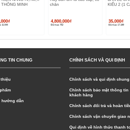
 THÔNG MINH
chân
KIỂU 2 (1 C
,000
₫
4,800,000
₫
35,000
₫
: 11.044
Đã mua: 762
Đã mua: 17.189
NG TIN CHUNG
CHÍNH SÁCH VÀ QUI ĐỊNH
 thiệu
Chính sách và qui định chung
 phẩm
Chính sách bảo mật thông tin
khách hàng
g hướng dẫn
Chính sách đổi trả và hoàn tiề
Chính sách vận chuyển giao 
Qui định về hình thức thanh t