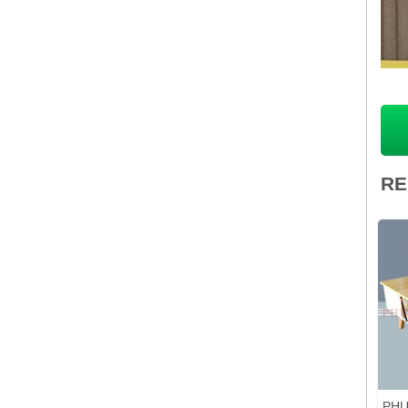
RE
Giảm Giá!
Giảm Giá!
KE GẬP THÔNG MINH
MẶT BÀN VÂN GỖ TRẮNG
PHỤ