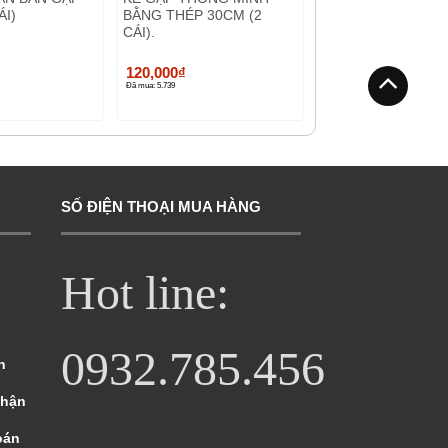
ÁI)
BẰNG THÉP 30CM (2
CÁI).
120,000
₫
Đã mua: 5.739
SỐ ĐIỆN THOẠI MUA HÀNG
Hot line:
0932.785.456
n
nhận
oán