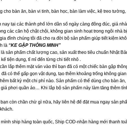
 cho bàn ăn, bàn vi tinh, bàn học, bàn làm việc, kệ treo tường
 nay tại các thành phố lớn dân số ngày càng đông đúc, giá nhà đ
ong các căn hộ chật chội, không gian sinh hoạt trong ngôi nhà
gia đình chúng tôi đã cho ra đời bộ sản phẩm giúp tiết kiệm kh
h là
“KE GẬP THÔNG MINH”
là sản phẩm chất lượng cao, sản xuất theo tiêu chuẩn Nhật B
t kế tiện dụng, tỉ mỉ đến từng chi tiết nhỏ .
cần lắp thêm mặt ván vào thì bạn đã có một chiếc bàn gập thôn
 đã có thể gấp gọn vật dụng, tạo thêm khoảng trống không gian
thêm bất kỳ một chi phí nào. Sản phẩm có thể dùng cho bàn ăn, b
 giá phơi quần áo… Khi lắp bộ sản phẩm này làm tăng thêm tín
.
bạn còn chần chừ gì nữa, hãy liên hệ để đặt mua ngay sản ph
 khách.
 mình ship hàng toàn quốc, Ship COD-nhận hàng mới thanh toán