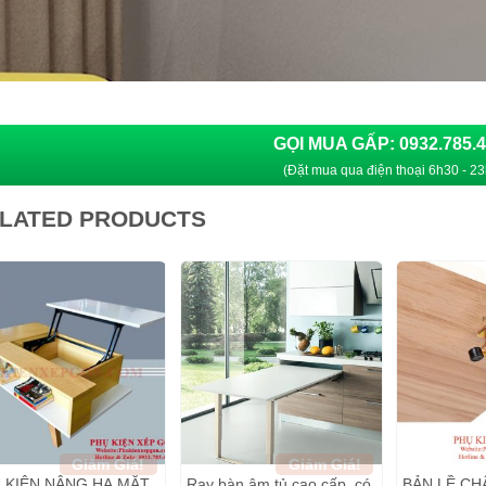
GỌI MUA GẤP: 0932.785.
(Đặt mua qua điện thoại 6h30 - 23
LATED PRODUCTS
Giảm Giá!
Giảm Giá!
 KIỆN NÂNG HẠ MẶT
Ray bàn âm tủ cao cấp, có
BẢN LỀ CH