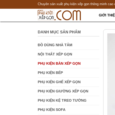
Chuyên sản xuất phụ kiện xếp gọn thông minh cao 
GIỚI THI
DANH MỤC SẢN PHẨM
ĐỒ DÙNG NHÀ TẮM
NỘI THẤT XẾP GỌN
PHỤ KIỆN BÀN XẾP GỌN
PHỤ KIỆN BẾP
PHỤ KIỆN GHẾ XẾP GỌN
PHỤ KIỆN GIƯỜNG XẾP GỌN
PHỤ KIỆN KỆ TREO TƯỜNG
PHỤ KIỆN SOFA