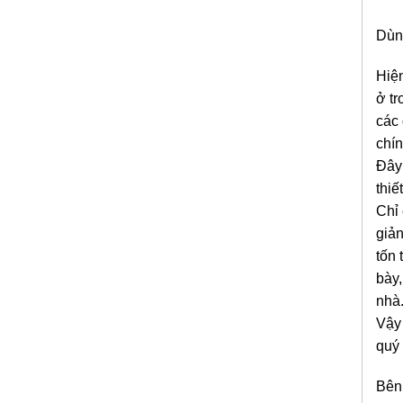
Dùng
Hiện
ở tr
các 
chín
Đây 
thiế
Chỉ 
giản
tốn 
bày,
nhà
Vậy 
quý
Bên