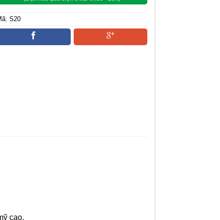
Mã:
S20
Danh mục:
PHỤ KIỆN BÀN XẾP GỌN
mỹ cao.