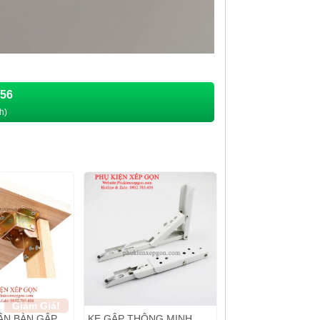
456
h)
Giảm Giá!
ÂN BÀN GẬP
KE GẬP THÔNG MINH