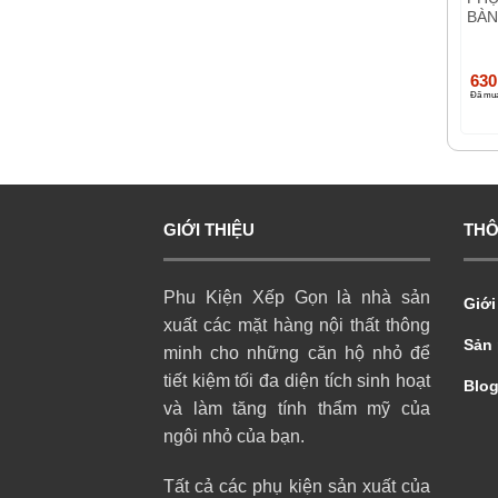
INOX SIÊU KHỎE 25CM
SÁNG BO GÓC
BÀN
CHỊU TẢI 60KG (1 CẶP)
(40X80CM)
150,000
₫
180,000
₫
630
Đã mua: 8.333
Đã mua: 2.642
Đã mua
GIỚI THIỆU
THÔ
Phu Kiện Xếp Gọn là nhà sản
Giới
xuất các mặt hàng nội thất thông
Sản
minh cho những căn hộ nhỏ để
tiết kiệm tối đa diện tích sinh hoạt
Blo
và làm tăng tính thẩm mỹ của
ngôi nhỏ của bạn.
Tất cả các phụ kiện sản xuất của