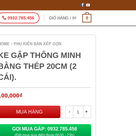
0932.785.456
GIỎ HÀNG
/
0
₫
0
HOME
PHỤ KIỆN BÀN XẾP GỌN
/
KE GẬP THÔNG MINH
BẰNG THÉP 20CM (2
CÁI).
100,000
₫
MUA HÀNG
GỌI MUA GẤP: 0932.785.456
(Đặt mua qua điện thoại 6h30 - 23h)